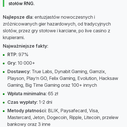
stołów RNG.
Najlepsze dla
: entuzjastów nowoczesnych i
zróżnicowanych gier hazardowych, od tradycyjnych
slotów, przez gry stołowe i karciane, po live casino z
krupierami.
Najważniejsze fakty
:
RTP
: 97%
Gry
: 10 000+
Dostawcy
: True Labs, Dynabit Gaming, Gamzix,
Playson, Play’n GO, Felix Gaming, Evolution, Hacksaw
Gaming, Big Time Gaming oraz 100+ innych
Wpłata
minimalna
: 65 zł
Czas
wypłaty
: 1-2 dni
Metody płatności
: BLIK, Paysafecard, Visa,
Mastercard, Jeton, Dogecoin, Ripple, Litecoin, przelew
bankowy oraz 3 inne