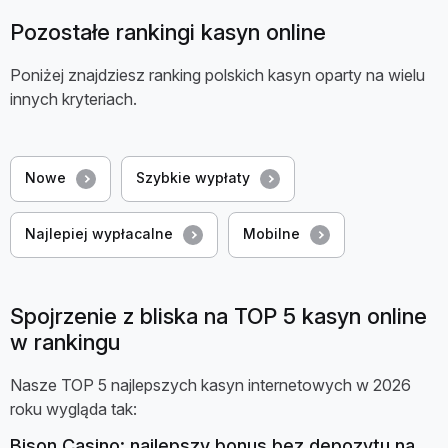
Pozostałe rankingi kasyn online
Poniżej znajdziesz ranking polskich kasyn oparty na wielu
innych kryteriach.
Nowe
Szybkie wypłaty
Najlepiej wypłacalne
Mobilne
Spojrzenie z bliska na TOP 5 kasyn online
w rankingu
Nasze TOP 5 najlepszych kasyn internetowych w 2026
roku wygląda tak:
Bison Casino: najlepszy bonus bez depozytu na