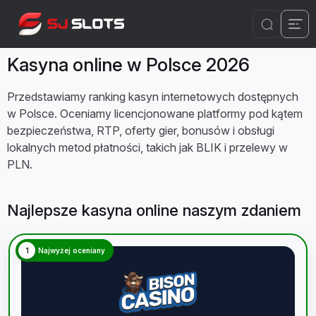
Kasyna online w Polsce 2026
Przedstawiamy ranking kasyn internetowych dostępnych
w Polsce. Oceniamy licencjonowane platformy pod kątem
bezpieczeństwa, RTP, oferty gier, bonusów i obsługi
lokalnych metod płatności, takich jak BLIK i przelewy w
PLN.
Najlepsze kasyna online naszym zdaniem
1
Najwyżej oceniany