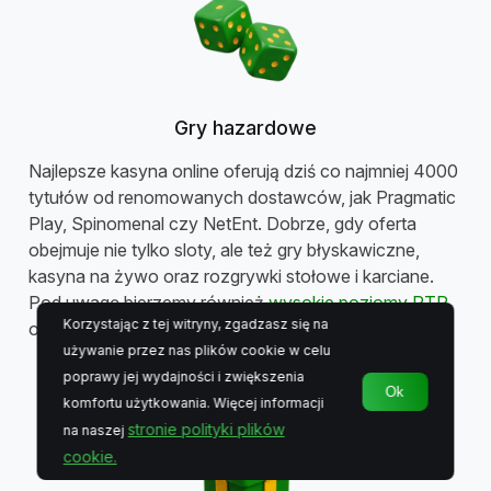
Gry hazardowe
Najlepsze kasyna online oferują dziś co najmniej 4000
tytułów od renomowanych dostawców, jak Pragmatic
Play, Spinomenal czy NetEnt. Dobrze, gdy oferta
obejmuje nie tylko sloty, ale też gry błyskawiczne,
kasyna na żywo oraz rozgrywki stołowe i karciane.
Pod uwagę bierzemy również
wysokie poziomy RTP
Korzystając z tej witryny, zgadzasz się na
oraz minimalne stawki.
używanie przez nas plików cookie w celu
poprawy jej wydajności i zwiększenia
Ok
komfortu użytkowania. Więcej informacji
stronie polityki plików
na naszej
cookie.