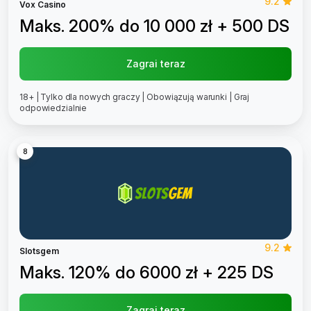
9.2
Vox Casino
Maks. 200% do 10 000 zł + 500 DS
Zagrai teraz
18+ | Tylko dla nowych graczy | Obowiązują warunki | Graj
odpowiedzialnie
8
9.2
Slotsgem
Maks. 120% do 6000 zł + 225 DS
Zagrai teraz