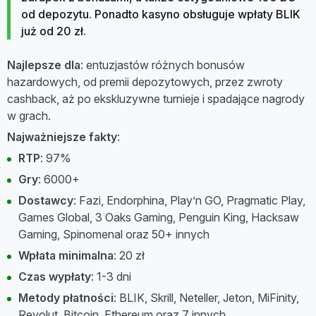
od depozytu. Ponadto kasyno obsługuje wpłaty BLIK
już od 20 zł.
Najlepsze dla
: entuzjastów różnych bonusów
hazardowych, od premii depozytowych, przez zwroty
cashback, aż po ekskluzywne turnieje i spadające nagrody
w grach.
Najważniejsze fakty
:
RTP
: 97%
Gry
: 6000+
Dostawcy
: Fazi, Endorphina, Play’n GO, Pragmatic Play,
Games Global, 3 Oaks Gaming, Penguin King, Hacksaw
Gaming, Spinomenal oraz 50+ innych
Wpłata
minimalna
: 20 zł
Czas
wypłaty
: 1-3 dni
Metody płatności
: BLIK, Skrill, Neteller, Jeton, MiFinity,
Revolut, Bitcoin, Ethereum oraz 7 innych