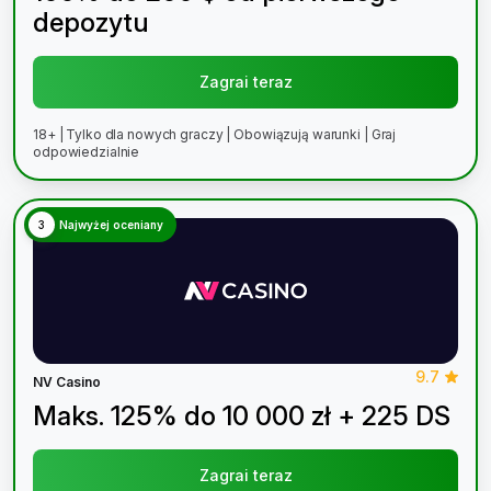
depozytu
Zagrai teraz
18+ | Tylko dla nowych graczy | Obowiązują warunki | Graj
odpowiedzialnie
3
Najwyżej oceniany
9.7
NV Casino
Maks. 125% do 10 000 zł + 225 DS
Zagrai teraz