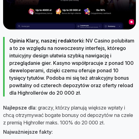
Opinia Klary, naszej redaktorki:
NV Casino polubiłam
a to ze względu na nowoczesny interfejs, którego
intuicyjny design ułatwia szybką nawigację i
przeglądanie gier. Kasyno współpracuje z ponad 100
deweloperami, dzięki czemu oferuje ponad 10
tysięcy tytułów. Podoba mi się też atrakcyjny bonus
powitalny od czterech depozytów oraz oferty reload
dla Highrollerów do 20 000 zł.
Najlepsze dla
: graczy, którzy planują większe wpłaty i
chcą otrzymywać bogate bonusy od depozytów na czele
z premią Highroller maks. 100% do 20 000 zł.
Najważniejsze fakty
: