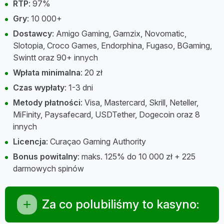
RTP
: 97%
Gry
: 10 000+
Dostawcy
: Amigo Gaming, Gamzix, Novomatic,
Slotopia, Croco Games, Endorphina, Fugaso, BGaming,
Swintt oraz 90+ innych
Wpłata
minimalna
: 20 zł
Czas
wypłaty
: 1-3 dni
Metody płatności
: Visa, Mastercard, Skrill, Neteller,
MiFinity, Paysafecard, USDTether, Dogecoin oraz 8
innych
Licencja
: Curaçao Gaming Authority
Bonus
powitalny
: maks. 125% do 10 000 zł + 225
darmowych spinów
Za co polubiliśmy to kasyno: