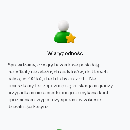
Wiarygodność
Sprawdzamy, czy gry hazardowe posiadają
certyfikaty niezależnych audytorów, do których
należą eCOGRA, iTech Labs oraz GLI. Nie
omieszkamy też zapoznać się ze skargami graczy,
przypadkami nieuzasadnionego zamykania kont,
opóźnieniami wypłat czy sporami w zakresie
działalności kasyna.